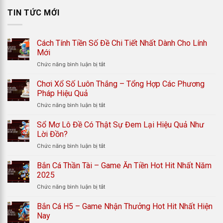
TIN TỨC MỚI
Cách Tính Tiền Số Đề Chi Tiết Nhất Dành Cho Lính
Mới
ở
Chức năng bình luận bị tắt
Cách
Tính
Chơi Xổ Số Luôn Thắng – Tổng Hợp Các Phương
Tiền
Pháp Hiệu Quả
Số
ở
Chức năng bình luận bị tắt
Đề
Chơi
Chi
Xổ
Sổ Mơ Lô Đề Có Thật Sự Đem Lại Hiệu Quả Như
Tiết
Số
Nhất
Lời Đồn?
Luôn
Dành
ở
Chức năng bình luận bị tắt
Thắng
Cho
Sổ
–
Lính
Mơ
Bắn Cá Thần Tài – Game Ăn Tiền Hot Hit Nhất Năm
Tổng
Mới
Lô
Hợp
2025
Đề
Các
ở
Chức năng bình luận bị tắt
Có
Phương
Bắn
Thật
Pháp
Cá
Bắn Cá H5 – Game Nhận Thưởng Hot Hit Nhất Hiện
Sự
Hiệu
Thần
Đem
Nay
Quả
Tài
Lại