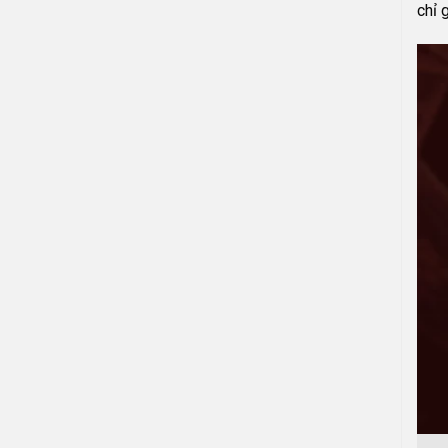
Nay
chỉ 