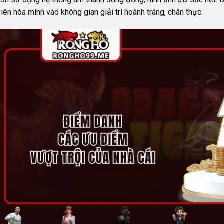
viên hòa mình vào không gian giải trí hoành tráng, chân thực.