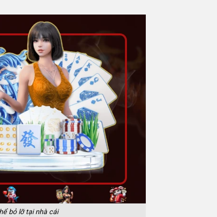
ể bỏ lỡ tại nhà cái