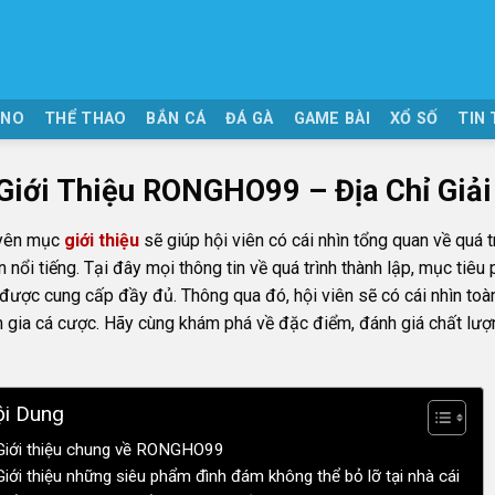
INO
THỂ THAO
BẮN CÁ
ĐÁ GÀ
GAME BÀI
XỔ SỐ
TIN
Giới Thiệu RONGHO99 – Địa Chỉ Giải
yên mục
giới thiệu
sẽ giúp hội viên có cái nhìn tổng quan về quá 
n nổi tiếng. Tại đây mọi thông tin về quá trình thành lập, mục tiêu
được cung cấp đầy đủ. Thông qua đó, hội viên sẽ có cái nhìn toàn
 gia cá cược. Hãy cùng khám phá về đặc điểm, đánh giá chất lư
i Dung
Giới thiệu chung về RONGHO99
Giới thiệu những siêu phẩm đình đám không thể bỏ lỡ tại nhà cái