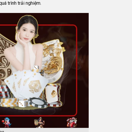
quá trình trải nghiệm.