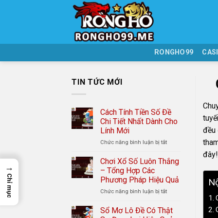
Bỏ
qua
nội
dung
RONGHO99
CAS
TIN TỨC MỚI
Chu
Cách Tính Tiền Số Đề
tuyế
Chi Tiết Nhất Dành Cho
đều 
Lính Mới
tham
ở
Chức năng bình luận bị tắt
Cách
đây!
Tính
Chơi Xổ Số Luôn Thắng
→
Tiền
– Tổng Hợp Các
Số
Chỉ mục
Phương Pháp Hiệu Quả
Nộ
Đề
ở
Chức năng bình luận bị tắt
Chi
Chơi
Tiết
Xổ
Nhất
Sổ Mơ Lô Đề Có Thật
Số
Dành