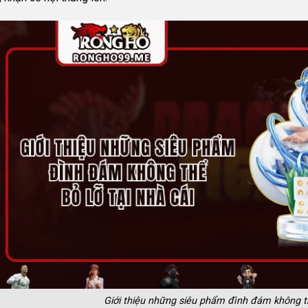
Giới thiệu những siêu phẩm đình đám không th