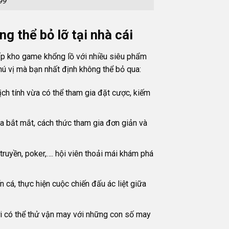
99
g thể bỏ lỡ tại nhà cái
ấp kho game khổng lồ với nhiều siêu phẩm
hú vị mà bạn nhất định không thể bỏ qua:
ịch tính vừa có thể tham gia đặt cược, kiếm
a bắt mắt, cách thức tham gia đơn giản và
uyền, poker,…. hội viên thoải mái khám phá
 cá, thực hiện cuộc chiến đấu ác liệt giữa
i có thể thử vận may với những con số may